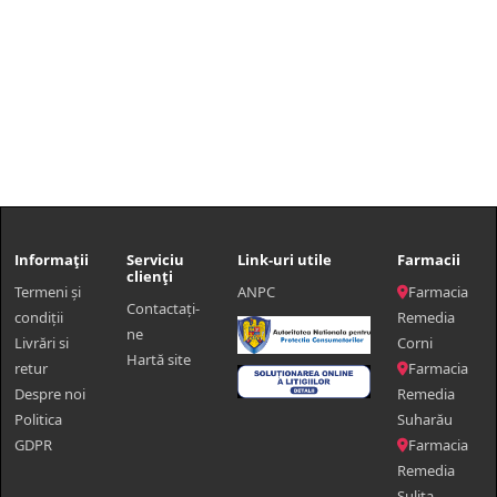
Informații
Serviciu
Link-uri utile
Farmacii
clienți
Termeni și
ANPC
Farmacia
Contactaţi-
condiții
Remedia
ne
Livrări si
Corni
Hartă site
retur
Farmacia
Despre noi
Remedia
Politica
Suharău
GDPR
Farmacia
Remedia
Sulița