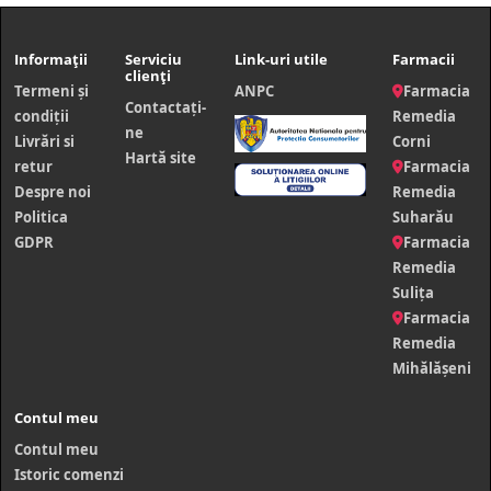
Informații
Serviciu
Link-uri utile
Farmacii
clienți
Termeni și
ANPC
Farmacia
Contactaţi-
condiții
Remedia
ne
Livrări si
Corni
Hartă site
retur
Farmacia
Despre noi
Remedia
Politica
Suharău
GDPR
Farmacia
Remedia
Sulița
Farmacia
Remedia
Mihălășeni
Contul meu
Contul meu
Istoric comenzi