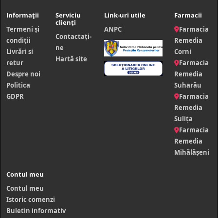
Informații
Serviciu
Link-uri utile
Farmacii
clienți
Termeni și
ANPC
Farmacia
Contactaţi-
condiții
Remedia
ne
Livrări si
Corni
Hartă site
retur
Farmacia
Despre noi
Remedia
Politica
Suharău
GDPR
Farmacia
Remedia
Sulița
Farmacia
Remedia
Mihălășeni
Contul meu
Contul meu
Istoric comenzi
Buletin informativ