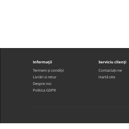
Informații
Serviciu clienți
Termeni și condiții
Contactaţi-ne
Livrări si retur
Hartă site
Despre noi
Politica GDPR