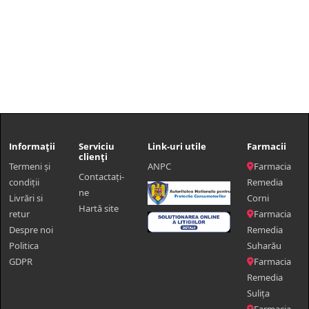
Informații
Serviciu
Link-uri utile
Farmacii
clienți
Termeni și
ANPC
Farmacia
Contactaţi-
condiții
Remedia
ne
Livrări si
Corni
Hartă site
retur
Farmacia
Despre noi
Remedia
Politica
Suharău
GDPR
Farmacia
Remedia
Sulița